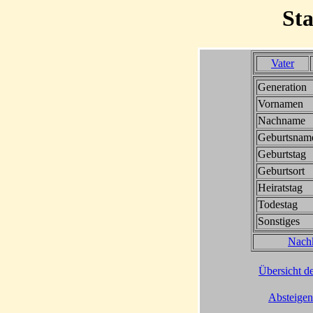
St
Vater
Generation
Vornamen
Nachname
Geburtsnam
Geburtstag
Geburtsort
Heiratstag
Todestag
Sonstiges
Nach
Übersicht de
Absteigen