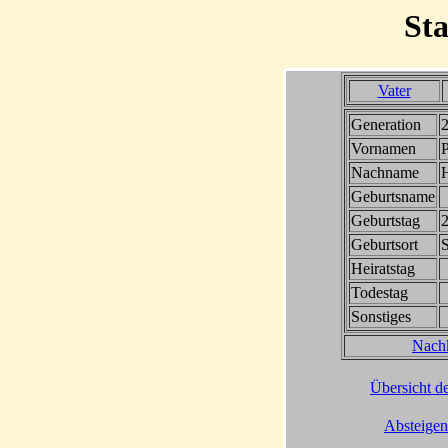
St
Vater
Generation
Vornamen
P
Nachname
H
Geburtsname
Geburtstag
2
Geburtsort
Heiratstag
Todestag
Sonstiges
Nach
Übersicht de
Absteigen