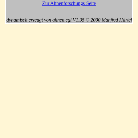
Zur Ahnenforschungs-Seite
dynamisch erzeugt von ahnen.cgi V1.35 © 2000 Manfred Härtel