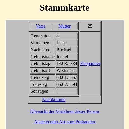
Stammkarte
Vater
Mutter
25
Generation
4
Vornamen
Luise
Nachname
Büchsel
Geburtsname
Jockel
Geburtstag
14.03.1834
Ehepartner
Geburtsort
Wixhausen
Heiratstag
03.01.1857
Todestag
05.07.1894
Sonstiges
Nachkomme
Übersicht der Vorfahren dieser Person
Absteigender Ast zum Probanden