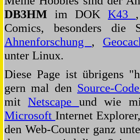
Meine Hobbies sind der Am
DB3HM
im DOK
K43
Comics, besonders die 
Ahnenforschung
,
Geoca
unter Linux.
Diese Page ist übrigens "
gern mal den
Source-Cod
mit
Netscape
und wie mi
Microsoft
Internet Explorer
den Web-Counter ganz unte